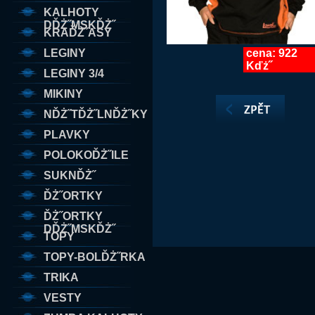
KALHOTY
DĎŻ˝MSKĎŻ˝
KRAĎŻ˝ASY
LEGINY
cena: 922
Kďż˝
LEGINY 3/4
MIKINY
NĎŻ˝TĎŻ˝LNĎŻ˝KY
PLAVKY
POLOKOĎŻ˝ILE
SUKNĎŻ˝
ĎŻ˝ORTKY
ĎŻ˝ORTKY
DĎŻ˝MSKĎŻ˝
TOPY
TOPY-BOLĎŻ˝RKA
TRIKA
VESTY