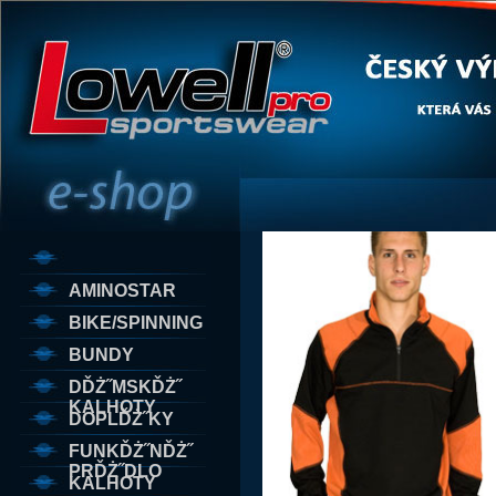
AMINOSTAR
BIKE/SPINNING
BUNDY
DĎŻ˝MSKĎŻ˝
KALHOTY
DOPLĎŻ˝KY
FUNKĎŻ˝NĎŻ˝
PRĎŻ˝DLO
KALHOTY