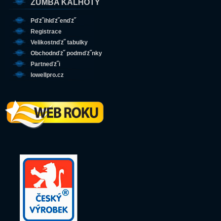
ZUMBA KALHOTY
Pďż˝ihlďż˝enďż˝
Registrace
Velikostnďż˝ tabulky
Obchodnďż˝ podmďż˝nky
Partneďż˝i
lowellpro.cz