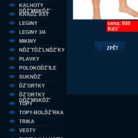
KALHOTY
DĎŻ˝MSKĎŻ˝
KRAĎŻ˝ASY
LEGINY
cena: 930
Kďż˝
LEGINY 3/4
MIKINY
NĎŻ˝TĎŻ˝LNĎŻ˝KY
PLAVKY
POLOKOĎŻ˝ILE
SUKNĎŻ˝
ĎŻ˝ORTKY
ĎŻ˝ORTKY
DĎŻ˝MSKĎŻ˝
TOPY
TOPY-BOLĎŻ˝RKA
TRIKA
VESTY