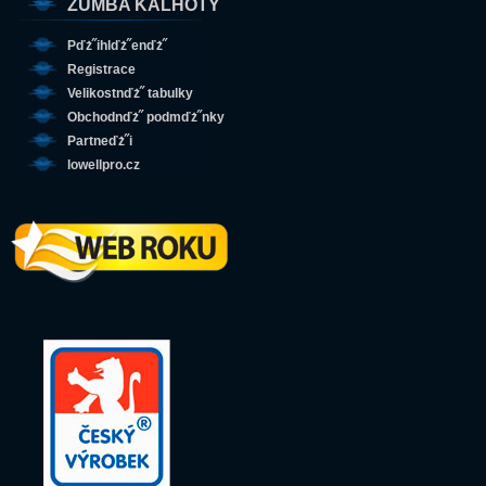
ZUMBA KALHOTY
Pďż˝ihlďż˝enďż˝
Registrace
Velikostnďż˝ tabulky
Obchodnďż˝ podmďż˝nky
Partneďż˝i
lowellpro.cz