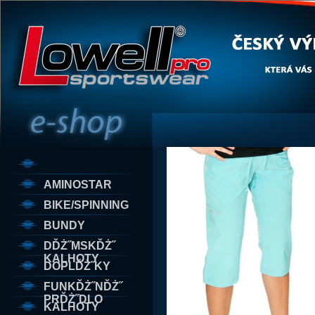
AMINOSTAR
BIKE/SPINNING
BUNDY
DĎŻ˝MSKĎŻ˝
KALHOTY
DOPLĎŻ˝KY
FUNKĎŻ˝NĎŻ˝
PRĎŻ˝DLO
KALHOTY