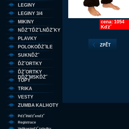
LEGINY
LEGINY 3/4
MIKINY
cena: 1054
Kďż˝
NĎŻ˝TĎŻ˝LNĎŻ˝KY
PLAVKY
POLOKOĎŻ˝ILE
SUKNĎŻ˝
ĎŻ˝ORTKY
ĎŻ˝ORTKY
DĎŻ˝MSKĎŻ˝
TOPY
TRIKA
VESTY
ZUMBA KALHOTY
Pďż˝ihlďż˝enďż˝
Registrace
Velikostnďż˝ tabulky