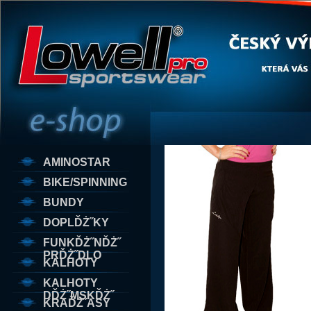
AMINOSTAR
BIKE/SPINNING
BUNDY
DOPLĎŻ˝KY
FUNKĎŻ˝NĎŻ˝
PRĎŻ˝DLO
KALHOTY
KALHOTY
DĎŻ˝MSKĎŻ˝
KRAĎŻ˝ASY