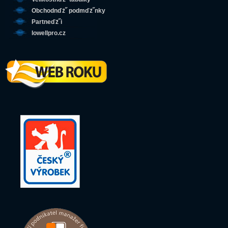
Obchodnďż˝ podmďż˝nky
Partneďż˝i
lowellpro.cz