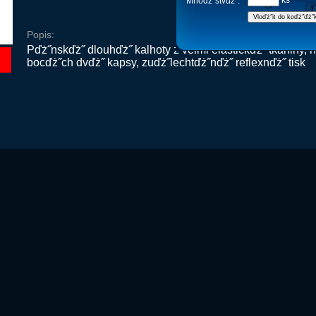
ks
Mnoďż˝stvďż˝:
Popis:
Pďż˝nskďż˝ dlouhďż˝ kalhoty z velmi elastickďż˝ tkaniny, 
bocďż˝ch dvďż˝ kapsy, zuďż˝lechtďż˝nďż˝ reflexnďż˝ tisk