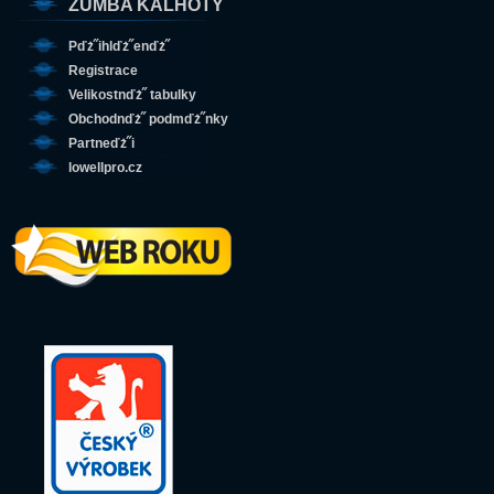
ZUMBA KALHOTY
Pďż˝ihlďż˝enďż˝
Registrace
Velikostnďż˝ tabulky
Obchodnďż˝ podmďż˝nky
Partneďż˝i
lowellpro.cz