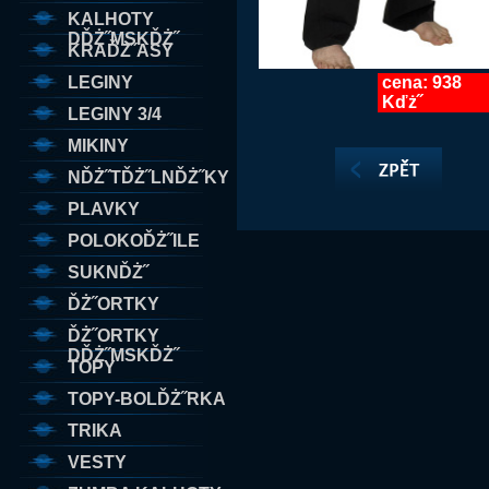
KALHOTY
DĎŻ˝MSKĎŻ˝
KRAĎŻ˝ASY
LEGINY
cena: 938
Kďż˝
LEGINY 3/4
MIKINY
NĎŻ˝TĎŻ˝LNĎŻ˝KY
PLAVKY
POLOKOĎŻ˝ILE
SUKNĎŻ˝
ĎŻ˝ORTKY
ĎŻ˝ORTKY
DĎŻ˝MSKĎŻ˝
TOPY
TOPY-BOLĎŻ˝RKA
TRIKA
VESTY