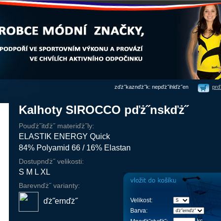
zďż˝kaznďż˝k: nepďż˝ihlďż˝en
prď
Kalhoty SIROCCO pďż˝nskďż˝
Pouďż˝itďż˝ materiďż˝ly:
ELASTIK ENERGY Quick
84% Polyamid 66 / 16% Elastan
Dostupnďż˝ velikosti:
S M L XL
Barevnďż˝ varianty:
ďż˝ernďż˝
Velikost:
Barva: