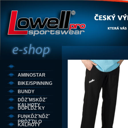
AMINOSTAR
BIKE/SPINNING
BUNDY
DĎŻ˝MSKĎŻ˝
KALHOTY
DOPLĎŻ˝KY
FUNKĎŻ˝NĎŻ˝
PRĎŻ˝DLO
KALHOTY