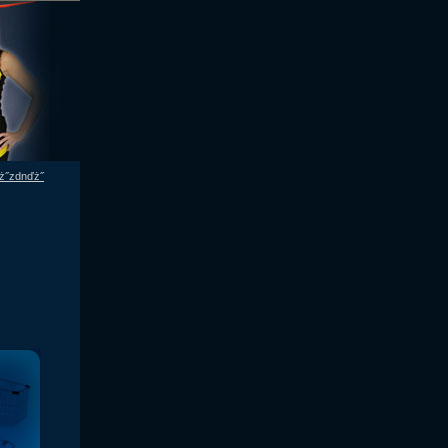
ż˝zdnďż˝